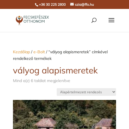
+36 30 225 2800
szia@ffo.hu
Kezdőlap
/
e-Bolt
/ “vályog alapismeretek” címkével
rendelkező termékek
vályog alapismeretek
Mind a(z) 6 találat megjelenítve