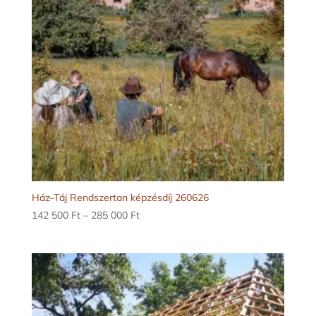
Ház–Táj Rendszertan képzésdíj 260626
Ártartomány:
142 500
Ft
–
285 000
Ft
142
500 Ft
-
285
000 Ft