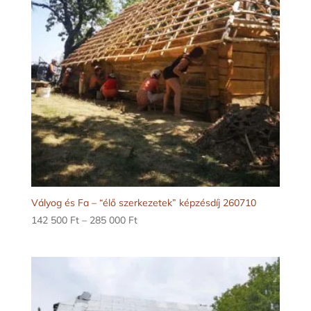
Vályog és Fa – “élő szerkezetek” képzésdíj 260710
Ártartomány:
142 500
Ft
–
285 000
Ft
142
500 Ft
-
285
000 Ft