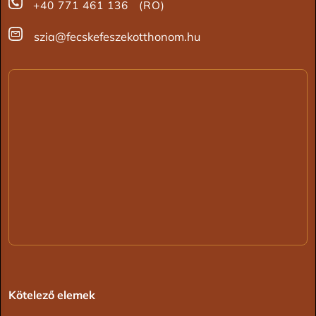
+40 771 461 136 (RO)
szia@fecskefeszekotthonom.hu
Kötelező elemek