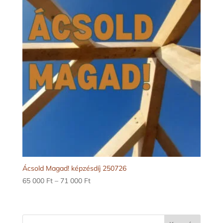
000 Ft
Ácsold Magad! képzésdíj 250726
Ártartomány:
65 000
Ft
–
71 000
Ft
65
000 Ft
-