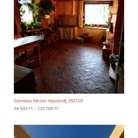
000 Ft
Sármíves Mester képzésdíj 250719
Ártartomány:
94 500
Ft
–
210 000
Ft
94
500 Ft
-
210