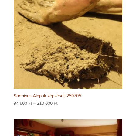
Sármíves Alapok képzésdíj 250705
Ártartomány:
94 500
Ft
–
210 000
Ft
94
500 Ft
-
210