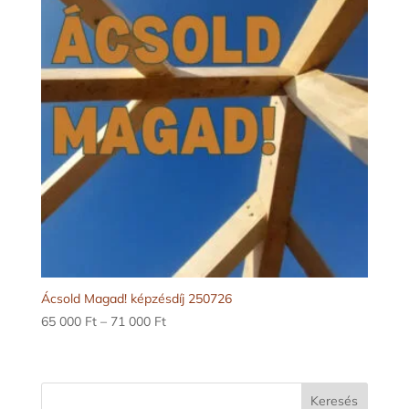
000 Ft
Ácsold Magad! képzésdíj 250726
Ártartomány:
65 000
Ft
–
71 000
Ft
65
000 Ft
-
Keresés
71