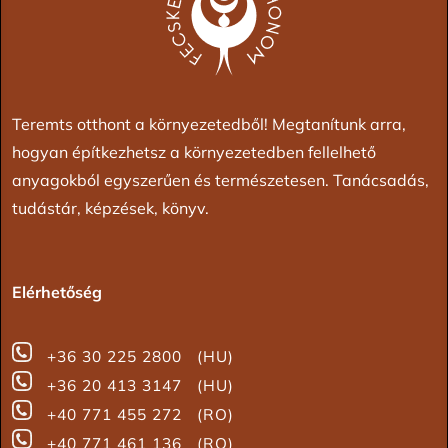
Teremts otthont a környezetedből! Megtanítunk arra,
hogyan építkezhetsz a környezetedben fellelhető
anyagokból egyszerűen és természetesen. Tanácsadás,
tudástár, képzések, könyv.
Elérhetőség
+36 30 225 2800 (HU)
+36 20 413 3147 (HU)
+40 771 455 272 (RO)
+40 771 461 136 (RO)