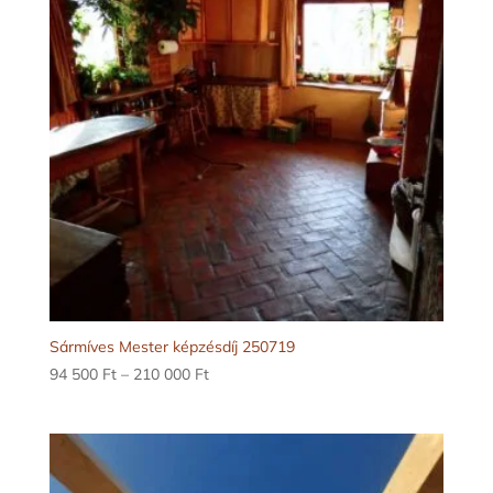
Sármíves Mester képzésdíj 250719
Ártartomány:
94 500
Ft
–
210 000
Ft
94
500 Ft
-
210