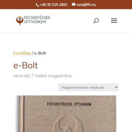
+36 30 225 2800
szia@ffo.hu
Kezdőlap
/ e-Bolt
e-Bolt
Mind a(z) 7 találat megjelenítve