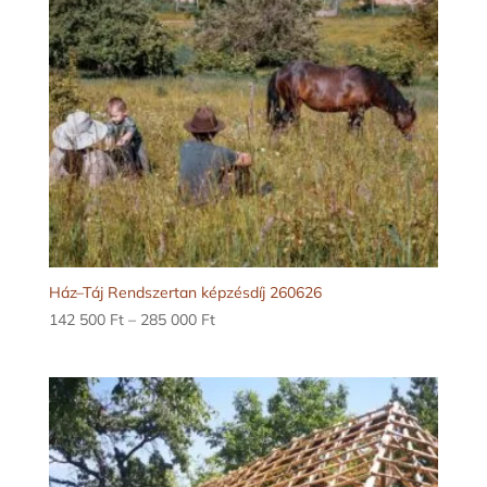
Ház–Táj Rendszertan képzésdíj 260626
Ártartomány:
142 500
Ft
–
285 000
Ft
142
500 Ft
-
285
000 Ft