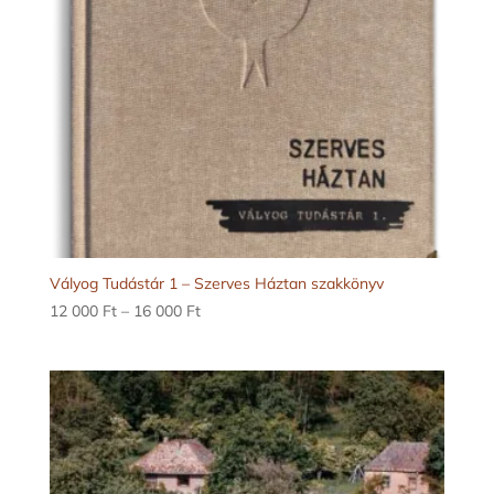
Vályog Tudástár 1 – Szerves Háztan szakkönyv
Ártartomány:
12 000
Ft
–
16 000
Ft
12
000 Ft
-
16
000 Ft