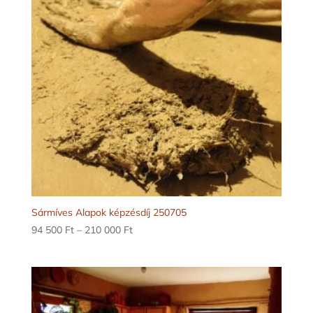
Sármíves Alapok képzésdíj 250705
Ártartomány:
94 500
Ft
–
210 000
Ft
94
500 Ft
-
210
000 Ft