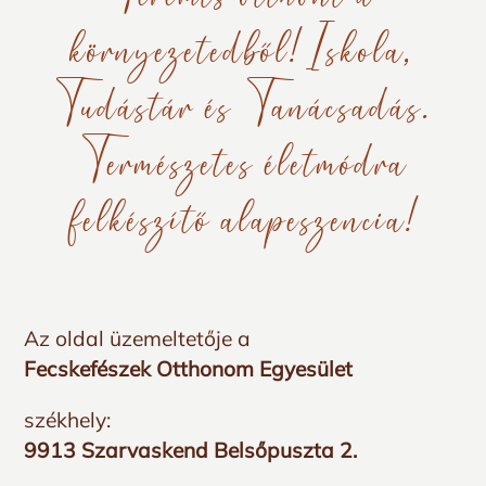
környezetedből! Iskola,
Tudástár és Tanácsadás.
Természetes életmódra
felkészítő alapeszencia!
Az oldal üzemeltetője a
Fecskefészek Otthonom Egyesület
székhely:
9913 Szarvaskend Belsőpuszta 2.