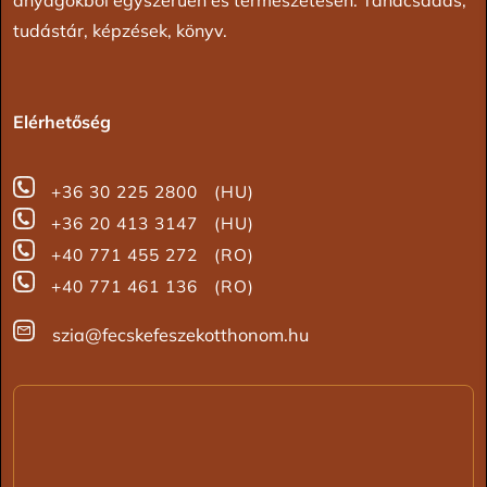
tudástár, képzések, könyv.
Elérhetőség
+36 30 225 2800 (HU)
+36 20 413 3147 (HU)
+40 771 455 272 (RO)
+40 771 461 136 (RO)
szia@fecskefeszekotthonom.hu