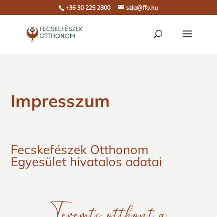
+36 30 225 2800
szia@ffo.hu
Impresszum
Fecskefészek Otthonom
Egyesület hivatalos adatai
Teremts otthont a