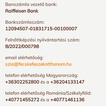
Banszámla vezető bank:
Raiffeisen Bank
Bankszámlaszám:
12094507-01831715-00100007
Felnőttképzési nyilvántartási szám:
B/2022/000798
email elérhetőség:
szia@fecskefeszekotthonom.hu
telefon elérhetőség Magyarország:
+36302252800
és a
+36204133147
telefon elérhetőség Románia/Székelyföld:
+40771455272
és a
+40771461136