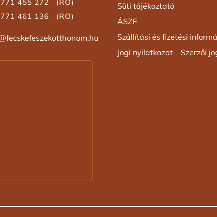
771 455 272 (RO)
Süti tájékoztató
771 461 136 (RO)
ÁSZF
Szállítási és fizetési inform
a@fecskefeszekotthonom.hu
Jogi nyilatkozat – Szerzői j