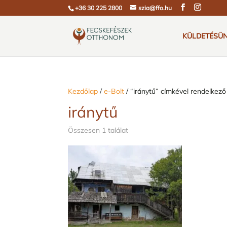
+36 30 225 2800
szia@ffo.hu
KÜLDETÉSÜ
Kezdőlap
/
e-Bolt
/ “iránytű” címkével rendelkez
iránytű
Összesen 1 találat