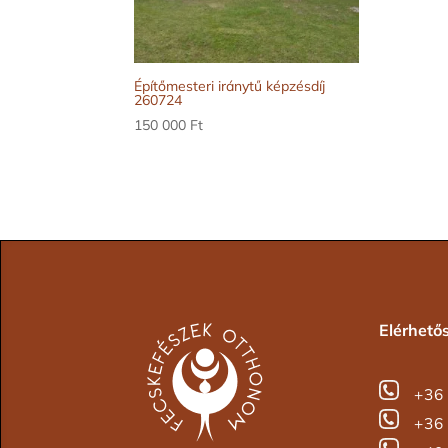
Építőmesteri iránytű képzésdíj
260724
150 000
Ft
Elérhető
+36 
+36 