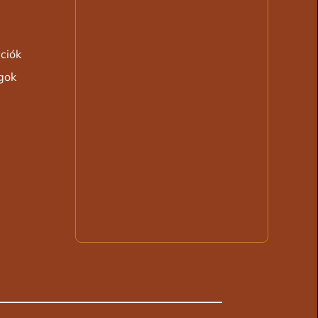
ációk
ogok