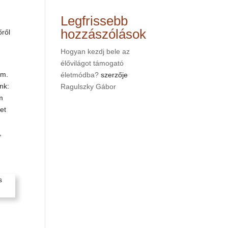
Legfrissebb
hozzászólások
őről
Hogyan kezdj bele az
élővilágot támogató
om.
életmódba?
szerzője
nk:
Ragulszky Gábor
em
et
,