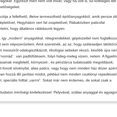
agokat. Egyrészt mert nem volt mivel, vagy ha volt is, túl költséges lett
ehetőségeket.
ja a fellelhető, illetve termeszthető építőanyagokból, amik persze id
éptetővel, Hegyháton vert fal zsúptetővel, Rábaközben paticsfal
tetni, hogy általános rálátásunk legyen.
 így „modern” anyagokkal, rétegrendekkel, gépészettel nem foglalkoz
sem népszerűsíteni. Amit szeretnék, az az, hogy szélesedjen látókörü
et messziről odalogisztikázott, ökológiai sebeket okozó, később újra n
‘nomád’ : van padlófűtésem, folyó hideg-meleg vizem, netem. A figyelm
rásainak megfelelő, környezet-, és pénztárca tudatosabb megoldások,
tt-fonott sövényfal, alias patics, vagy hogy nem minden ház dózer azért
n hozzá illő javítási módot, például nem minden csuklónyi repedéssel
el, speciális folttal „varrni”. Sokat már nem érdemes, de sokat csak a