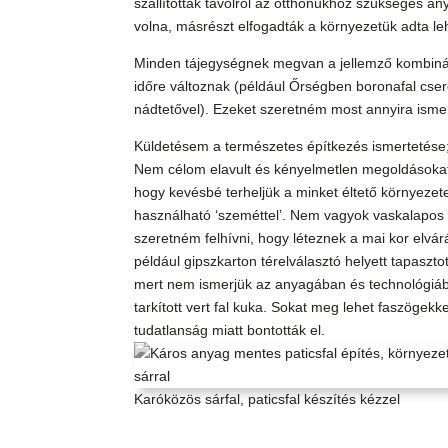
szállították távolról az otthonukhoz szükséges any
volna, másrészt elfogadták a környezetük adta l
Minden tájegységnek megvan a jellemző kombináció
időre változnak (például Őrségben boronafal cser
nádtetővel). Ezeket szeretném most annyira ismer
Küldetésem a természetes építkezés ismertetése;
Nem célom elavult és kényelmetlen megoldásokat 
hogy kevésbé terheljük a minket éltető környezet
használható ‘szeméttel’. Nem vagyok vaskalapos 
szeretném felhívni, hogy léteznek a mai kor elvá
például gipszkarton térelválasztó helyett tapaszto
mert nem ismerjük az anyagában és technológiába
tarkított vert fal kuka. Sokat meg lehet faszögekk
tudatlanság miatt bontották el.
Karóközös sárfal, paticsfal készítés kézzel