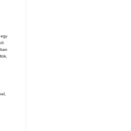
 egy
ól.
pban
tök,
el,