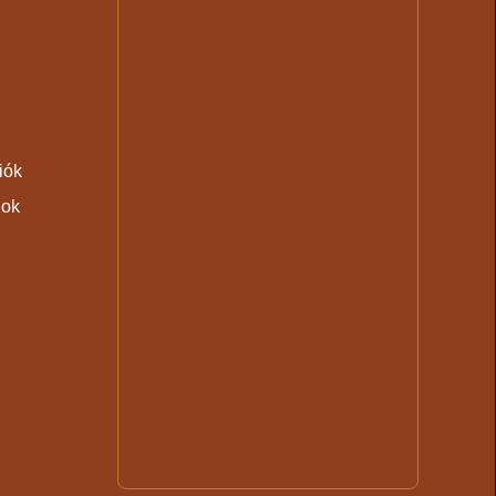
ciók
gok