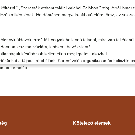
tözni.” „Szeretnék otthont találni valahol Zalában.” stb). Arról ismers
lezés mikéntjének. Ha döntésed megvaló-sítható előre törsz, az sok-so
nnyit áldozok erre? Mit vagyok hajlandó feladni, mire van feltétlenül
i? Honnan lesz motivációm, kedvem, bevéte-lem?
olatlanságuk később sok kellemetlen meglepetést okozhat.
entes termelés
ség
Kötelező elemek