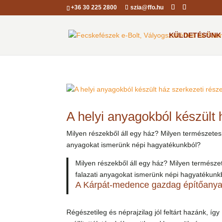
+36 30 225 2800
szia@ffo.hu
KÜLDETÉSÜNK
A helyi anyagokból készült 
Milyen részekből áll egy ház? Milyen természete
anyagokat ismerünk népi hagyatékunkból?
Milyen részekből áll egy ház? Milyen termész
falazati anyagokat ismerünk népi hagyatékunk
A Kárpát-medence gazdag építőany
Régészetileg és néprajzilag jól feltárt hazánk, 