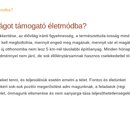
lágot támogató életmódba?
kentése, az élővilág iránti figyelmesség, a természettuda-tosság mind
kell megboltolnia, mennyit enged meg magának, mennyit vár el magát
 Az új otthonomba nem lesz 5 km-nél távolabbi építőanyag. Minden hóna
dménnyel nem járó, de sok élőlénytársamnak hasznos cselekedettel töl
ket tenni, és teljesülésük esetén emelni a tétet. Fontos és életünket
azokért sok-sok pozitív megerősítést adni magunknak, a feladatok (régi
et, önmagunk elismerése és nem sanyarga-tása teljesíthetetlenségekk