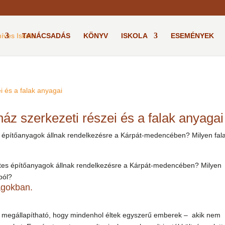
TANÁCSADÁS
KÖNYV
ISKOLA
ESEMÉNYEK
ház szerkezeti részei és a falak anyagai
s építőanyagok állnak rendelkezésre a Kárpát-medencében? Milyen fala
etes építőanyagok állnak rendelkezésre a Kárpát-medencében? Milyen
ból?
agokban.
így megállapítható, hogy mindenhol éltek egyszerű emberek – akik nem