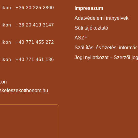
+36 30 225 2800
Impresszum
Adatvédelemi irányelvek
+36 20 413 3147
Süti tájékoztató
ÁSZF
+40 771 455 272
Szállítási és fizetési informá
Jogi nyilatkozat – Szerzői jo
+40 771 461 136
skefeszekotthonom.hu