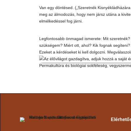
Van egy döntésed. („Szeretnék Kisnyékládházára köl
meg az álmodozás, hogy nem jársz utána a kivite
elmélkedéssel fog járni.
Legfontosabb önmagad ismerete: Mit szeretnék? Me
szükségem? Miért ott, ahol? Kik fognak segíten
Ezeket a kérdéseket ki kell dolgozni. Megválasz
Permakultúra és biológiai sokféleség, vegyszerm
Elérhető