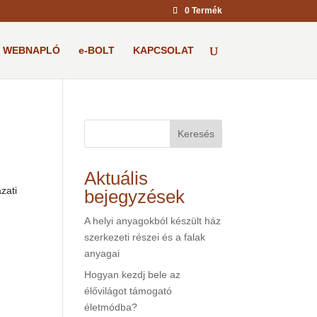
0 Termék
WEBNAPLÓ
e-BOLT
KAPCSOLAT
Keresés
Aktuális
zati
bejegyzések
A helyi anyagokból készült ház
szerkezeti részei és a falak
anyagai
Hogyan kezdj bele az
élővilágot támogató
életmódba?