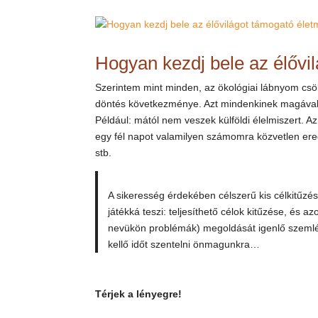
Hogyan kezdj bele az élővi
Szerintem mint minden, az ökológiai lábnyom csök
döntés következménye. Azt mindenkinek magával 
Például: mától nem veszek külföldi élelmiszert.
egy fél napot valamilyen számomra közvetlen ere
stb.
A sikeresség érdekében célszerű kis célkitűzése
játékká teszi: teljesíthető célok kitűzése, és 
nevükön problémák) megoldását igenlő szemlél
kellő időt szentelni önmagunkra…
Térjek a lényegre!